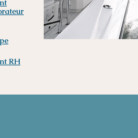
nt
orateur
ipe
nt RH