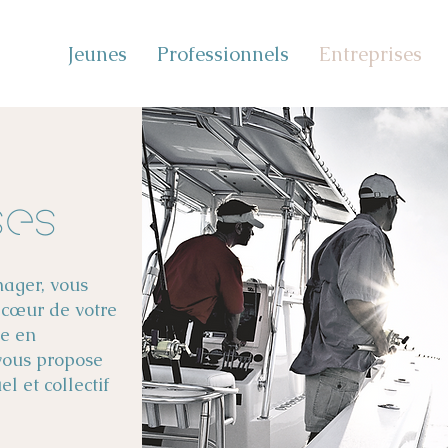
Jeunes
Professionnels
Entreprises
ses
nager, vous
 cœur de votre
se en
 vous propose
 et collectif