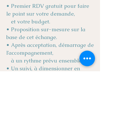
• P
remier RDV gratuit pour faire
le point sur votre demande,
et votre budget.
• Proposition sur-mesure sur la
base de cet échange.
• Après acceptation, démarrage de
l’accompagnement,
à un rythme prévu ensemble.
• Un suivi, à dimensionner en
fonction des besoins,
est ensuite assuré.
Où
Les interventions se font de
préférence en présentiel dans la
région Centre- Val de Loire ou en
région parisienne.